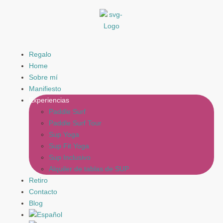
Regalo
Home
Sobre mí
Manifiesto
Experiencias
Paddle Surf
Paddle Surf Tour
Sup Yoga
Sup Fit Yoga
Sup Inclusivo
Alquiler de tablas de SUP
Retiro
Contacto
Blog