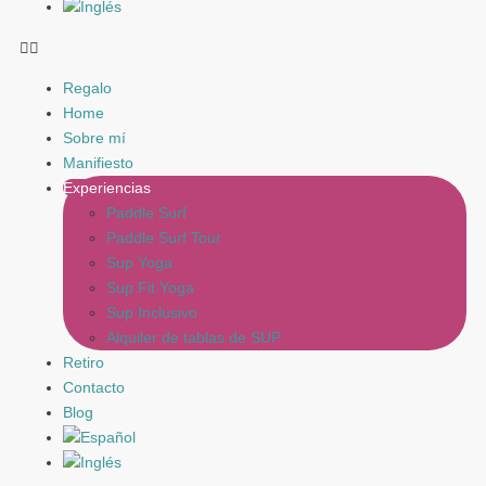
Regalo
Home
Sobre mí
Manifiesto
Experiencias
Paddle Surf
Paddle Surf Tour
Sup Yoga
Sup Fit Yoga
Sup Inclusivo
Alquiler de tablas de SUP
Retiro
Contacto
Blog