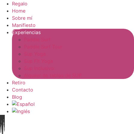
Regalo
Home
Sobre mí
Manifiesto
Experiencias
Paddle Surf
Paddle Surf Tour
Sup Yoga
Sup Fit Yoga
Sup Inclusivo
Alquiler de tablas de SUP
Retiro
Contacto
Blog