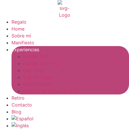
Regalo
Home
Sobre mí
Manifiesto
Experiencias
Paddle Surf
Paddle Surf Tour
Sup Yoga
Sup Fit Yoga
Sup Inclusivo
Alquiler de tablas de SUP
Retiro
Contacto
Blog