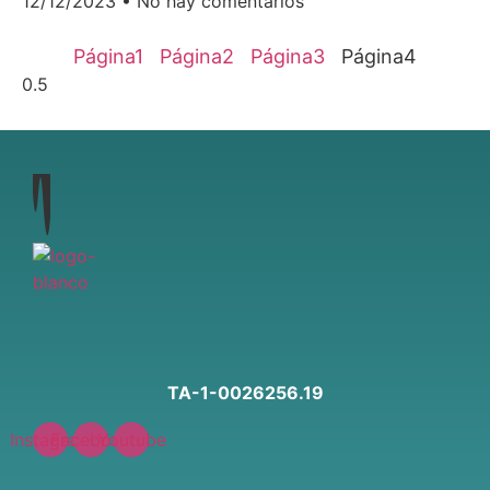
12/12/2023
No hay comentarios
Página
1
Página
2
Página
3
Página
4
TA-1-0026256.19
Instagram
Facebook
Youtube